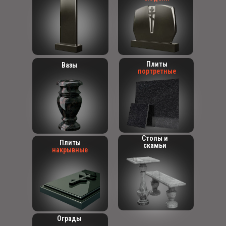
Плиты
Вазы
портретные
Столы и
Плиты
скамьи
накрывные
Ограды